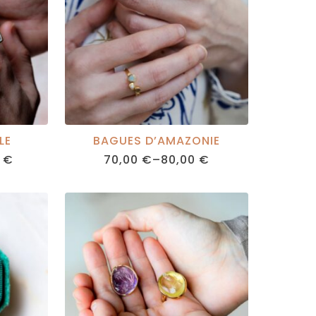
LE
BAGUES D’AMAZONIE
0
€
70,00
€
–
80,00
€
PRICE
RANGE:
 €
70,00 €
GH
THROUGH
 €
80,00 €