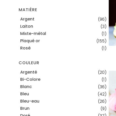
MATIÈRE
Argent
(96)
Laiton
(3)
Mixte-métal
(1)
Plaqué or
(155)
Rosé
(1)
COULEUR
Argenté
(20)
Bi-Colore
(1)
Blanc
(36)
Bleu
(42)
Bleu-eau
(26)
Brun
(9)
Doré
(37)