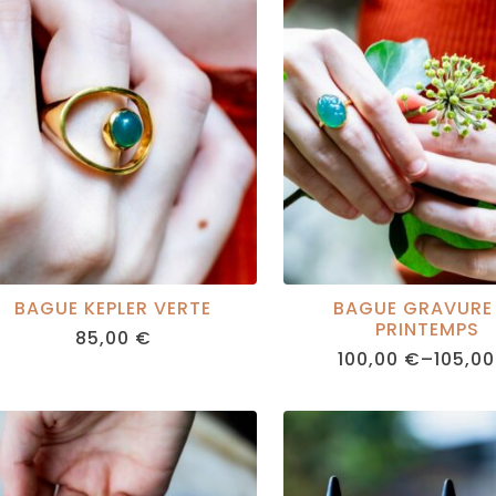
BAGUE KEPLER VERTE
BAGUE GRAVURE
PRINTEMPS
85,00
€
100,00
€
–
105,0
PRICE
RANGE:
100,00
THROU
105,00