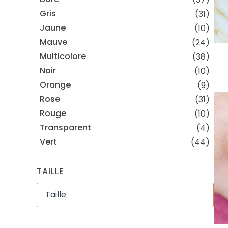
Gris
(31)
Jaune
(10)
Mauve
(24)
Multicolore
(38)
Noir
(10)
Orange
(9)
Rose
(31)
Rouge
(10)
Transparent
(4)
Vert
(44)
TAILLE