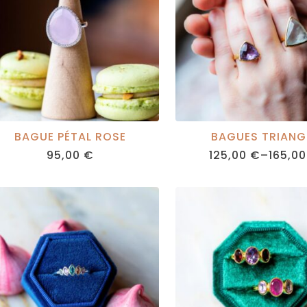
BAGUE PÉTAL ROSE
BAGUES TRIANG
95,00
€
125,00
€
–
165,0
PRICE
RANGE:
125,00
THROU
165,00