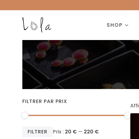
SHOP
FILTRER PAR PRIX
Aff
Prix
Prix
FILTRER
Prix :
20 €
—
220 €
min
max