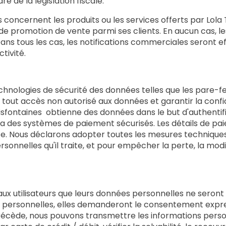
 de la législation fiscale.
ncernent les produits ou les services offerts par Lola Tr
 de promotion de vente parmi ses clients. En aucun cas, l
Dans tous les cas, les notifications commerciales seront 
tivité.
echnologies de sécurité des données telles que les pare-f
t accès non autorisé aux données et garantir la confide
oisfontaines obtienne des données dans le but d'authentifi
via des systèmes de paiement sécurisés. Les détails de p
te. Nous déclarons adopter toutes les mesures techniques
rsonnelles qu'il traite, et pour empêcher la perte, la modifi
x utilisateurs que leurs données personnelles ne seront
s personnelles, elles demanderont le consentement expre
ède, nous pouvons transmettre les informations personne