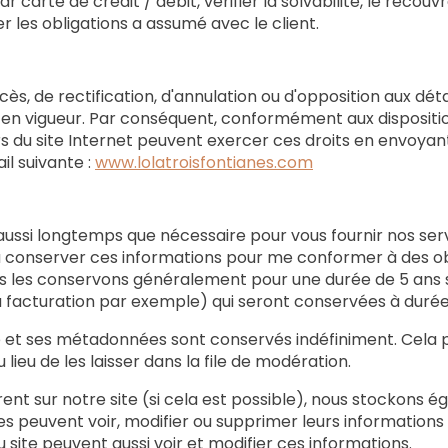
ar carte de crédit / débit, vérifier la solvabilité, le rec
er les obligations a assumé avec le client.
ccès, de rectification, d'annulation ou d'opposition aux dét
 en vigueur. Par conséquent, conformément aux disposition
rs du site Internet peuvent exercer ces droits en envoya
il suivante :
www.lolatroisfontianes.com
si longtemps que nécessaire pour vous fournir nos servic
 conserver ces informations pour me conformer à des oblig
us les conservons généralement pour une durée de 5 ans
ue la facturation par exemple) qui seront conservées à dur
e et ses métadonnées sont conservés indéfiniment. Cela
eu de les laisser dans la file de modération.
gistrent sur notre site (si cela est possible), nous stocko
atrices peuvent voir, modifier ou supprimer leurs informati
u site peuvent aussi voir et modifier ces informations.