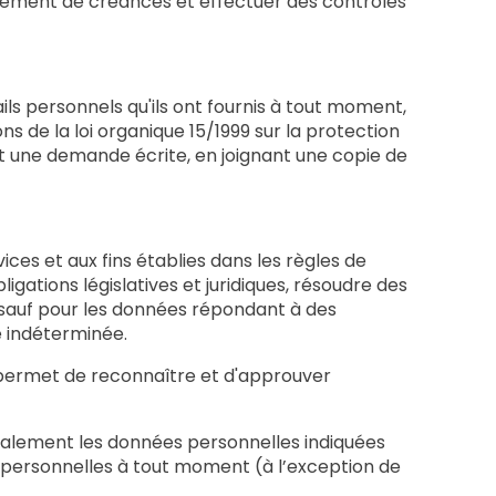
ouvrement de créances et effectuer des contrôles
ails personnels qu'ils ont fournis à tout moment,
s de la loi organique 15/1999 sur la protection
nt une demande écrite, en joignant une copie de
es et aux fins établies dans les règles de
ations législatives et juridiques, résoudre des
 sauf pour les données répondant à des
ée indéterminée.
 permet de reconnaître et d'approuver
ns également les données personnelles indiquées
ons personnelles à tout moment (à l’exception de