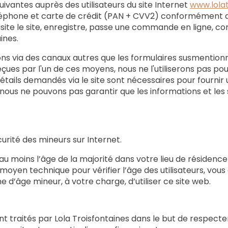
uivantes auprès des utilisateurs du site Internet
www.lola
éphone et carte de crédit (PAN + CVV2) conformément aux
site le site, enregistre, passe une commande en ligne, co
ines.
ons via des canaux autres que les formulaires susmentionn
eçues par l'un de ces moyens, nous ne l'utiliserons pas po
détails demandés via le site sont nécessaires pour fournir u
s, nous ne pouvons pas garantir que les informations et le
curité des mineurs sur Internet.
z au moins l’âge de la majorité dans votre lieu de résidenc
 moyen technique pour vérifier l’âge des utilisateurs, vo
’âge mineur, à votre charge, d’utiliser ce site web.
nt traités par Lola Troisfontaines dans le but de respecter 