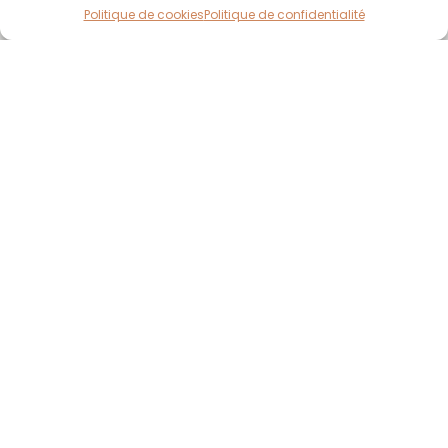
Politique de cookies
Politique de confidentialité
NAVIGATION
MAGASIN
Accueil
Bijoux en Promotion