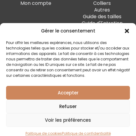
Mon compte
Colliers
Autres
Guide des tailles
Guide d'Entretien
Gérer le consentement
PAIEMENT SÉCURISÉ
Pour offrir les meilleures expériences, nous utilisons des
technologies telles que les cookies pour stocker et/ou accéder aux
informations des appareils. Le fait de consentir à ces technologies
nous permettra de traiter des données telles que le comportement
de navigation ou les ID uniques sur ce site. Le fait de ne pas
SUIVEZ-MOI
consentir ou de retirer son consentement peut avoir un effet négatif
sur certaines caractéristiques et fonctions.
Accepter
Quai Marcellis 10, 4020 Liège - BE0 794.477.312
Refuser
Conditions générales
Voir les préférences
Politique de confidentialité
Livraison et retour
Politique de cookies
Politique de confidentialité