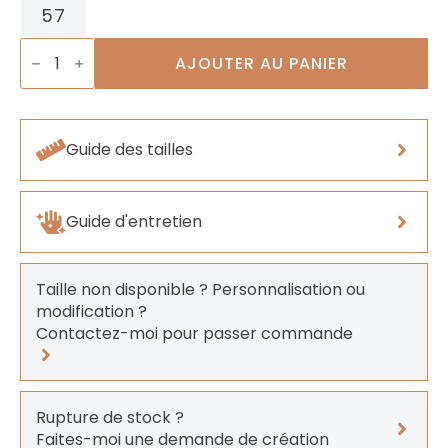
57
quantité
de
AJOUTER AU PANIER
Bague
Soleil
de
Lune
Guide des tailles
Guide d'entretien
Taille non disponible ? Personnalisation ou
modification ?
Contactez-moi pour passer commande
Rupture de stock ?
Faites-moi une demande de création