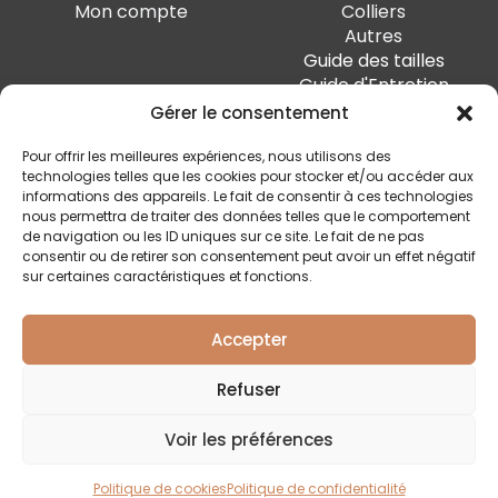
Mon compte
Colliers
Autres
Guide des tailles
Guide d'Entretien
Gérer le consentement
PAIEMENT SÉCURISÉ
Pour offrir les meilleures expériences, nous utilisons des
technologies telles que les cookies pour stocker et/ou accéder aux
informations des appareils. Le fait de consentir à ces technologies
nous permettra de traiter des données telles que le comportement
de navigation ou les ID uniques sur ce site. Le fait de ne pas
SUIVEZ-MOI
consentir ou de retirer son consentement peut avoir un effet négatif
sur certaines caractéristiques et fonctions.
Accepter
Quai Marcellis 10, 4020 Liège - BE0 794.477.312
Refuser
Conditions générales
Voir les préférences
Politique de confidentialité
Livraison et retour
Politique de cookies
Politique de confidentialité