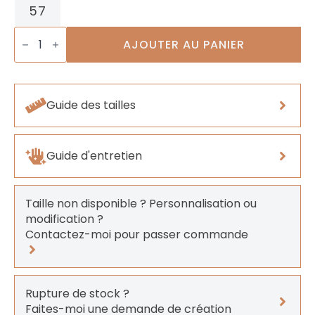
57
quantité
de
AJOUTER AU PANIER
Bague
Abeille
de
Cerise
Guide des tailles
Guide d'entretien
Taille non disponible ? Personnalisation ou
modification ?
Contactez-moi pour passer commande
Rupture de stock ?
Faites-moi une demande de création