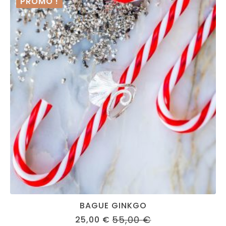
PROMO !
BAGUE GINKGO
55,00
€
25,00
€
ORIGINAL
CURRENT