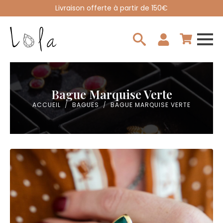
Livraison offerte à partir de 150€
Search
for:
Bague Marquise Verte
ACCUEIL
BAGUES
BAGUE MARQUISE VERTE