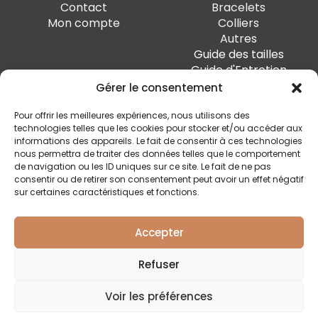
Contact
Bracelets
Mon compte
Colliers
Autres
Guide des tailles
Guide d'Entretien
Gérer le consentement
PAIEMENT SÉCURISÉ
Pour offrir les meilleures expériences, nous utilisons des
technologies telles que les cookies pour stocker et/ou accéder aux
informations des appareils. Le fait de consentir à ces technologies
nous permettra de traiter des données telles que le comportement
de navigation ou les ID uniques sur ce site. Le fait de ne pas
SUIVEZ-MOI
consentir ou de retirer son consentement peut avoir un effet négatif
sur certaines caractéristiques et fonctions.
Accepter
Quai Marcellis 10, 4020 Liège - BE0 794.477.312
Refuser
Conditions générales
Voir les préférences
Politique de confidentialité
Livraison et retour