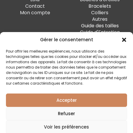
Contact
Bracelets
Mon compte
Colliers
Autres
Guide des tailles
Guide d'Entretien
Gérer le consentement
PAIEMENT SÉCURISÉ
Pour offrir les meilleures expériences, nous utilisons des
technologies telles que les cookies pour stocker et/ou accéder aux
informations des appareils. Le fait de consentir à ces technologies
nous permettra de traiter des données telles que le comportement
de navigation ou les ID uniques sur ce site. Le fait de ne pas
SUIVEZ-MOI
consentir ou de retirer son consentement peut avoir un effet négatif
sur certaines caractéristiques et fonctions.
Accepter
Quai Marcellis 10, 4020 Liège - BE0 794.477.312
Refuser
Conditions générales
Voir les préférences
Politique de confidentialité
Livraison et retour