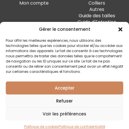
Mon compte
Colliers
Autres
Guide des tailles
Guide d'Entretien
Gérer le consentement
PAIEMENT SÉCURISÉ
Pour offrir les meilleures expériences, nous utilisons des
technologies telles que les cookies pour stocker et/ou accéder aux
informations des appareils. Le fait de consentir à ces technologies
nous permettra de traiter des données telles que le comportement
de navigation ou les ID uniques sur ce site. Le fait de ne pas
SUIVEZ-MOI
consentir ou de retirer son consentement peut avoir un effet négatif
sur certaines caractéristiques et fonctions.
Accepter
Quai Marcellis 10, 4020 Liège - BE0 794.477.312
Refuser
Conditions générales
Voir les préférences
Politique de confidentialité
Livraison et retour
Politique de cookies
Politique de confidentialité