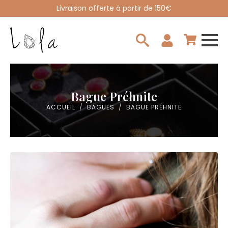
Livraison offerte à partir de 150€
Search
for:
Bague Préhnite
ACCUEIL
BAGUES
BAGUE PRÉHNITE