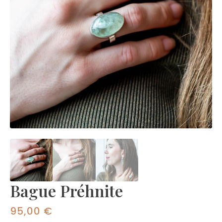
Bague Préhnite
95,00
€