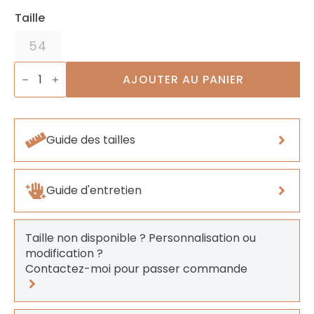
Taille
54
quantité
de
AJOUTER AU PANIER
Bague
Quintet
Rose
Guide des tailles
Guide d'entretien
Taille non disponible ? Personnalisation ou
modification ?
Contactez-moi pour passer commande