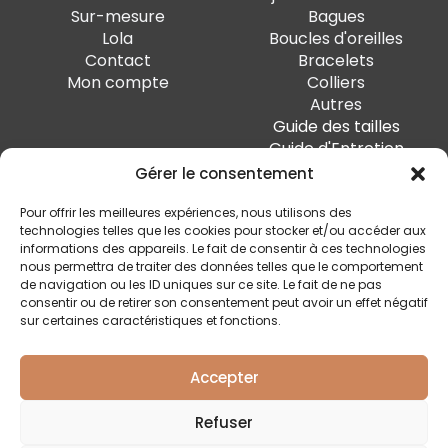
Sur-mesure
Bagues
Lola
Boucles d'oreilles
Contact
Bracelets
Mon compte
Colliers
Autres
Guide des tailles
Guide d'Entretien
Gérer le consentement
PAIEMENT SÉCURISÉ
Pour offrir les meilleures expériences, nous utilisons des
technologies telles que les cookies pour stocker et/ou accéder aux
informations des appareils. Le fait de consentir à ces technologies
nous permettra de traiter des données telles que le comportement
de navigation ou les ID uniques sur ce site. Le fait de ne pas
SUIVEZ-MOI
consentir ou de retirer son consentement peut avoir un effet négatif
sur certaines caractéristiques et fonctions.
Accepter
Quai Marcellis 10, 4020 Liège - BE0 794.477.312
Refuser