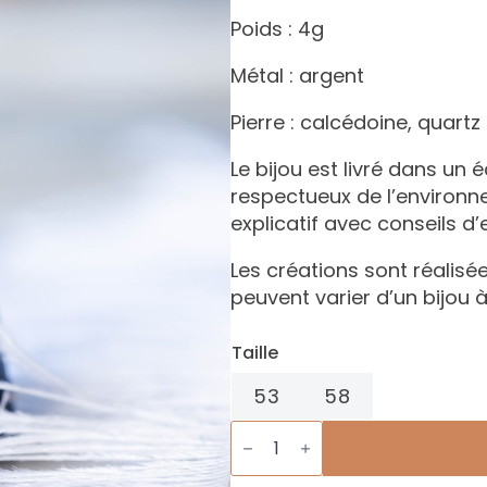
Poids : 4g
Métal : argent
Pierre : calcédoine, quart
Le bijou est livré dans un 
respectueux de l’environ
explicatif avec conseils d’
Les créations sont réalisée
peuvent varier d’un bijou à
Taille
53
58
quantité
de
Bague
Sugar