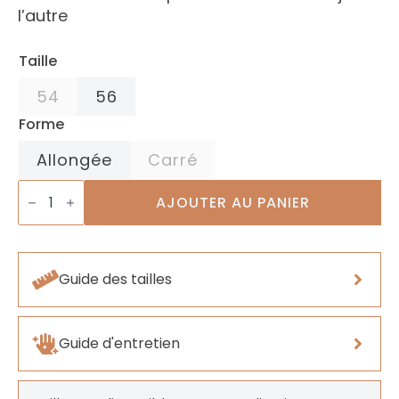
l’autre
Taille
54
56
Forme
Allongée
Carré
quantité
de
AJOUTER AU PANIER
Bagues
Topaze
Impériale
Guide des tailles
Guide d'entretien