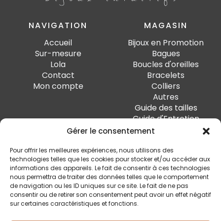
NAVIGATION
MAGASIN
Accueil
Bijoux en Promotion
Sur-mesure
Bagues
Lola
Boucles d'oreilles
Contact
Bracelets
Mon compte
Colliers
Autres
Guide des tailles
Guide d'Entretien
Gérer le consentement
PAIEMENT SÉCURISÉ
Pour offrir les meilleures expériences, nous utilisons des
technologies telles que les cookies pour stocker et/ou accéder aux
informations des appareils. Le fait de consentir à ces technologies
nous permettra de traiter des données telles que le comportement
de navigation ou les ID uniques sur ce site. Le fait de ne pas
SUIVEZ-MOI
consentir ou de retirer son consentement peut avoir un effet négatif
sur certaines caractéristiques et fonctions.