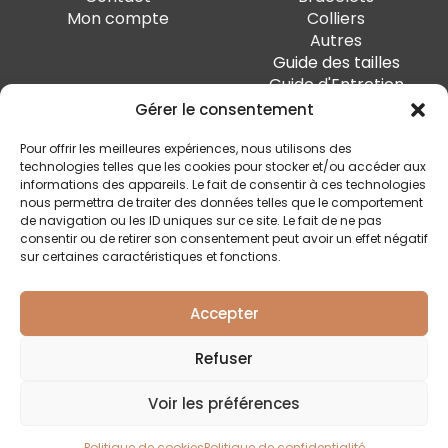
Mon compte
Colliers
Autres
Guide des tailles
Guide d'Entretien
Gérer le consentement
PAIEMENT SÉCURISÉ
Pour offrir les meilleures expériences, nous utilisons des
technologies telles que les cookies pour stocker et/ou accéder aux
informations des appareils. Le fait de consentir à ces technologies
nous permettra de traiter des données telles que le comportement
de navigation ou les ID uniques sur ce site. Le fait de ne pas
SUIVEZ-MOI
consentir ou de retirer son consentement peut avoir un effet négatif
sur certaines caractéristiques et fonctions.
Accepter
Quai Marcellis 10, 4020 Liège - BE0 794.477.312
Refuser
Conditions générales
Voir les préférences
Politique de confidentialité
Livraison et retour
Politique de cookies
Politique de confidentialité