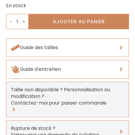
En stock
quantité
de
AJOUTER AU PANIER
Boucle
Caroline
Guide des tailles
Guide d'entretien
Taille non disponible ? Personnalisation ou
modification ?
Contactez-moi pour passer commande
Rupture de stock ?
Faites-moi une demande de création