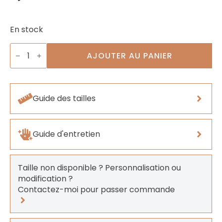
En stock
quantité
de
AJOUTER AU PANIER
Boucle
Deux
Trous
Alizéa
Guide des tailles
Guide d'entretien
Taille non disponible ? Personnalisation ou
modification ?
Contactez-moi pour passer commande