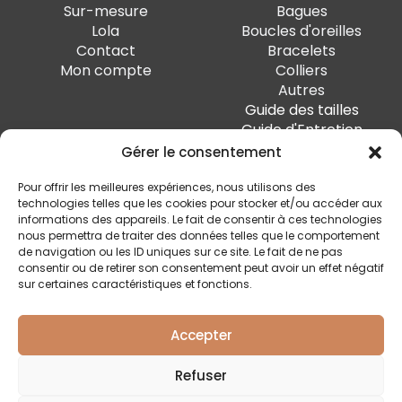
Sur-mesure
Bagues
Lola
Boucles d'oreilles
Contact
Bracelets
Mon compte
Colliers
Autres
Guide des tailles
Guide d'Entretien
Gérer le consentement
PAIEMENT SÉCURISÉ
Pour offrir les meilleures expériences, nous utilisons des
technologies telles que les cookies pour stocker et/ou accéder aux
informations des appareils. Le fait de consentir à ces technologies
nous permettra de traiter des données telles que le comportement
de navigation ou les ID uniques sur ce site. Le fait de ne pas
SUIVEZ-MOI
consentir ou de retirer son consentement peut avoir un effet négatif
sur certaines caractéristiques et fonctions.
Accepter
Quai Marcellis 10, 4020 Liège - BE0 794.477.312
Refuser
Conditions générales