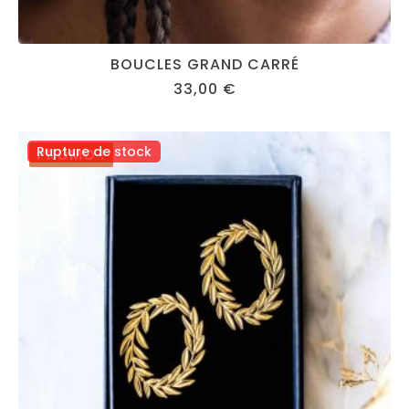
BOUCLES GRAND CARRÉ
33,00
€
Rupture de stock
PROMO !