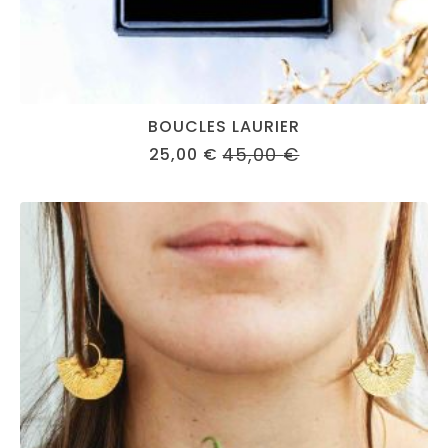
BOUCLES LAURIER
45,00
€
25,00
€
ORIGINAL
CURRENT
PRICE
PRICE
WAS:
IS:
45,00 €.
25,00 €.