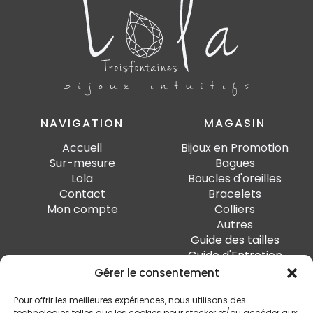
NAVIGATION
MAGASIN
Accueil
Bijoux en Promotion
Sur-mesure
Bagues
Lola
Boucles d'oreilles
Contact
Bracelets
Mon compte
Colliers
Autres
Guide des tailles
Guide d'Entretien
Gérer le consentement
PAIEMENT SÉCURISÉ
Pour offrir les meilleures expériences, nous utilisons des
technologies telles que les cookies pour stocker et/ou accéder aux