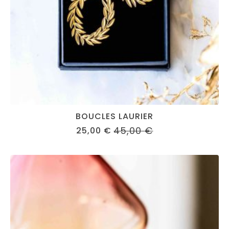
BOUCLES LAURIER
45,00
€
25,00
€
ORIGINAL
CURRENT
PRICE
PRICE
WAS:
IS:
45,00 €.
25,00 €.