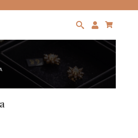
Search
for:
A
a