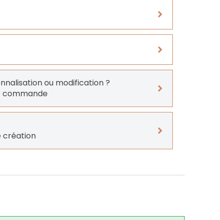
onnalisation ou modification ?
er commande
 création
t