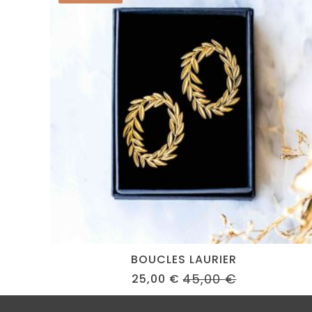
BOUCLES LAURIER
45,00
€
25,00
€
ORIGINAL
CURRENT
PRICE
PRICE
WAS:
IS: