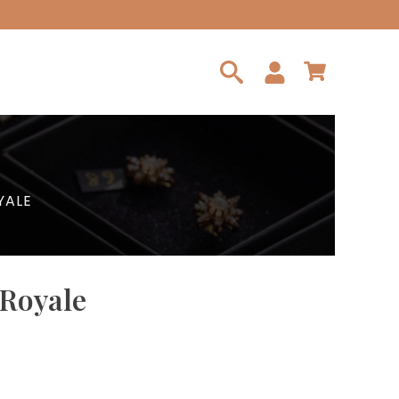
Search
for:
YALE
 Royale