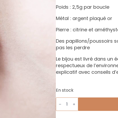
Poids : 2,5g par boucle
Métal : argent plaqué or
Pierre : citrine et améthyst
Des papillons/poussoirs s
pas les perdre
Le bijou est livré dans un 
respectueux de l’environ
explicatif avec conseils d’
En stock
quantité
de
Boucles
Citrine
Royale