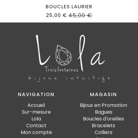
BOUCLES LAURIER
45,00
€
25,00
€
ORIGINAL
CURRENT
PRICE
PRICE
WAS:
IS:
45,00 €.
25,00 €.
NAVIGATION
MAGASIN
Accueil
Bijoux en Promotion
Sur-mesure
Bagues
Lola
Boucles d'oreilles
Contact
Bracelets
Mon compte
Colliers