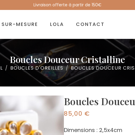
Livraison offerte à partir de 150€
SUR-MESURE
LOLA
CONTACT
Boucles Douceur Cristalline
L
BOUCLES D'OREILLES
BOUCLES DOUCEUR CRIS
Boucles Douceur
85,00
€
Dimensions : 2,5x4cm