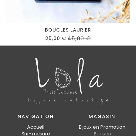
BOUCLES LAURIER
45,00
€
25,00
€
ORIGINAL
CURRENT
PRICE
PRICE
WAS:
IS:
45,00 €.
25,00 €.
NAVIGATION
MAGASIN
Accueil
Bijoux en Promotion
Sur-mesure
Bagues