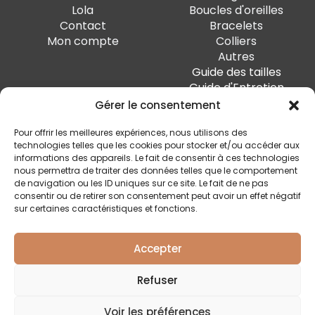
Lola
Boucles d'oreilles
Contact
Bracelets
Mon compte
Colliers
Autres
Guide des tailles
Guide d'Entretien
Gérer le consentement
PAIEMENT SÉCURISÉ
Pour offrir les meilleures expériences, nous utilisons des
technologies telles que les cookies pour stocker et/ou accéder aux
informations des appareils. Le fait de consentir à ces technologies
nous permettra de traiter des données telles que le comportement
de navigation ou les ID uniques sur ce site. Le fait de ne pas
SUIVEZ-MOI
consentir ou de retirer son consentement peut avoir un effet négatif
sur certaines caractéristiques et fonctions.
Accepter
Quai Marcellis 10, 4020 Liège - BE0 794.477.312
Refuser
Conditions générales
Voir les préférences
Politique de confidentialité