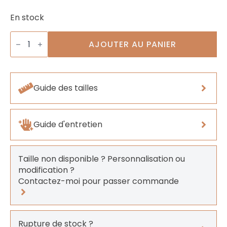
En stock
quantité
de
AJOUTER AU PANIER
Boucles
Cercle
du
Soleil
Guide des tailles
Guide d'entretien
Taille non disponible ? Personnalisation ou
modification ?
Contactez-moi pour passer commande
Rupture de stock ?