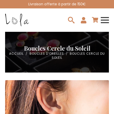
Livraison offerte à partir de 150€
Search
for:
Boucles Cercle du Soleil
ACCUEIL
BOUCLES D'OREILLES
BOUCLES CERCLE DU
SOLEIL