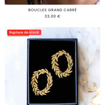
BOUCLES GRAND CARRÉ
33,00
€
Rupture de stock
PROMO !