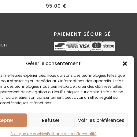
95,00
€
PAIEMENT SÉCURISÉ
ion
s
SUIVEZ-MOI
Gérer le consentement
 les meilleures expériences, nous utilisons des technologies telles que
 pour stocker et/ou accéder aux informations des appareils. Le fait
r à ces technologies nous permettra de traiter des données telles
n
ortement de navigation ou les ID uniques sur ce site. Le fait de ne
ir ou de retirer son consentement peut avoir un effet négatif sur
aractéristiques et fonctions.
cepter
Refuser
Voir les préférences
Politique de cookies
Politique de confidentialité