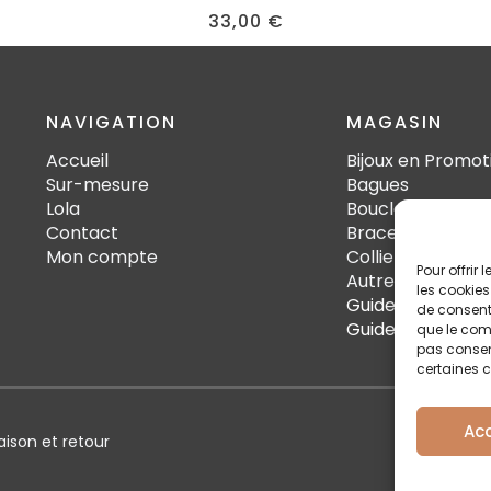
33,00
€
NAVIGATION
MAGASIN
Accueil
Bijoux en Promot
Sur-mesure
Bagues
Lola
Boucles d'oreille
Contact
Bracelets
Mon compte
Colliers
Pour offrir
Autres
les cookies
Guide des tailles
de consenti
Guide d'Entretie
que le comp
pas consent
certaines c
Ac
raison et retour