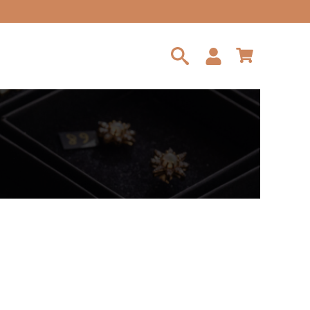
Search
for: