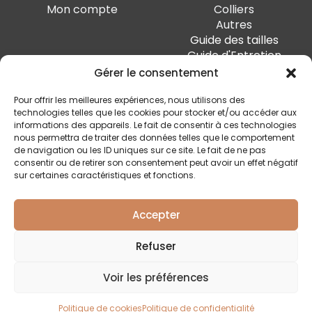
Mon compte
Colliers
Autres
Guide des tailles
Guide d'Entretien
Gérer le consentement
PAIEMENT SÉCURISÉ
Pour offrir les meilleures expériences, nous utilisons des
technologies telles que les cookies pour stocker et/ou accéder aux
informations des appareils. Le fait de consentir à ces technologies
nous permettra de traiter des données telles que le comportement
de navigation ou les ID uniques sur ce site. Le fait de ne pas
SUIVEZ-MOI
consentir ou de retirer son consentement peut avoir un effet négatif
sur certaines caractéristiques et fonctions.
Accepter
Quai Marcellis 10, 4020 Liège - BE0 794.477.312
Refuser
Conditions générales
Voir les préférences
Politique de confidentialité
Livraison et retour
Politique de cookies
Politique de confidentialité