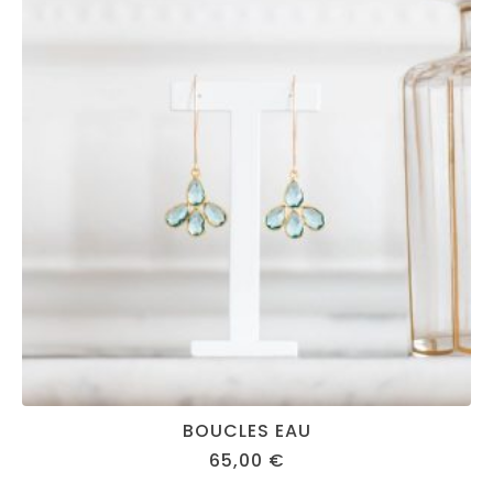
BOUCLES EAU
65,00
€