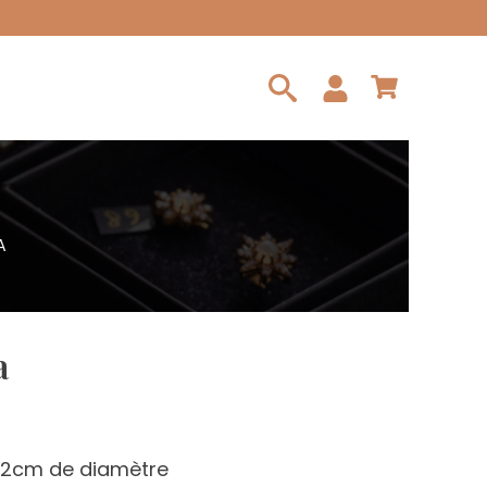
Search
for:
A
a
 2cm de diamètre