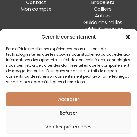
Contact
Bracelets
Mon compte
Colliers
Autres
Guide des tailles
Guide d'Entretien
Gérer le consentement
PAIEMENT SÉCURISÉ
Pour offrir les meilleures expériences, nous utilisons des
technologies telles que les cookies pour stocker et/ou accéder aux
informations des appareils. Le fait de consentir à ces technologies
nous permettra de traiter des données telles que le comportement
de navigation ou les ID uniques sur ce site. Le fait de ne pas
SUIVEZ-MOI
consentir ou de retirer son consentement peut avoir un effet négatif
sur certaines caractéristiques et fonctions.
Accepter
Quai Marcellis 10, 4020 Liège - BE0 794.477.312
Refuser
Conditions générales
Voir les préférences
Politique de confidentialité
Livraison et retour