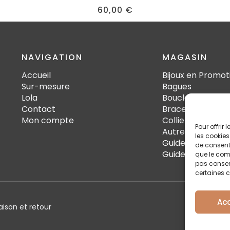
60,00
€
NAVIGATION
MAGASIN
Accueil
Bijoux en Promot
Sur-mesure
Bagues
Lola
Boucles d'oreille
Contact
Bracelets
Mon compte
Colliers
Pour offrir
Autres
les cookies
Guide des tailles
de consenti
Guide d'Entretie
que le comp
pas consent
certaines c
Ac
raison et retour