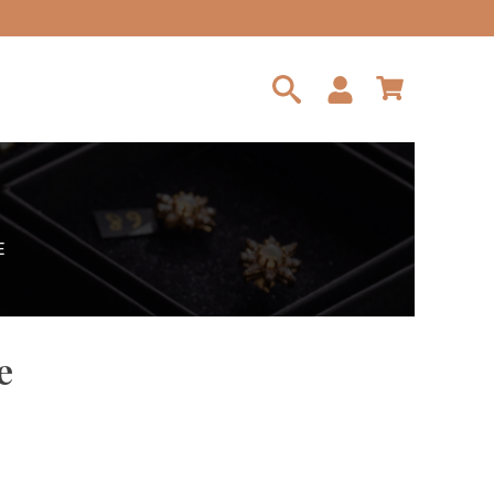
Search
for:
E
e