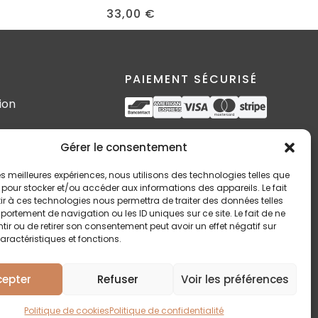
33,00
€
PAIEMENT SÉCURISÉ
ion
s
SUIVEZ-MOI
Gérer le consentement
 les meilleures expériences, nous utilisons des technologies telles que
 pour stocker et/ou accéder aux informations des appareils. Le fait
r à ces technologies nous permettra de traiter des données telles
n
ortement de navigation ou les ID uniques sur ce site. Le fait de ne
ir ou de retirer son consentement peut avoir un effet négatif sur
aractéristiques et fonctions.
cepter
Refuser
Voir les préférences
Politique de cookies
Politique de confidentialité