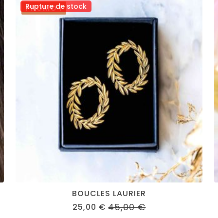
Rupture de stock
PROMO !
BOUCLES LAURIER
45,00
€
25,00
€
ORIGINAL
CURRENT