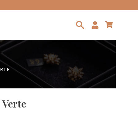
Search
for:
ERTE
 Verte