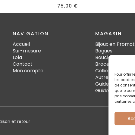
75,00
€
NAVIGATION
MAGASIN
Accueil
Bijoux en Promot
Sur-mesure
Bagues
Lola
Boucles d'oreille
Contact
Bracelets
Mon compte
Colliers
Pour offrir
Autres
les cookies
Guide des tailles
de consenti
Guide d'Entretie
que le comp
pas consent
certaines c
Ac
raison et retour