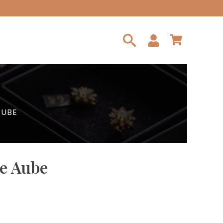
Search
for:
AUBE
le Aube