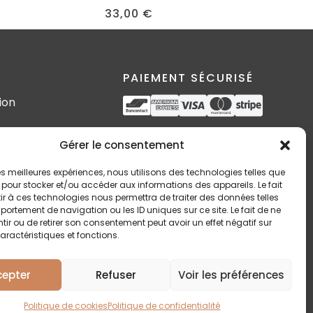
33,00
€
PAIEMENT SÉCURISÉ
ion
s
SUIVEZ-MOI
Gérer le consentement
 les meilleures expériences, nous utilisons des technologies telles que
 pour stocker et/ou accéder aux informations des appareils. Le fait
r à ces technologies nous permettra de traiter des données telles
n
ortement de navigation ou les ID uniques sur ce site. Le fait de ne
ir ou de retirer son consentement peut avoir un effet négatif sur
aractéristiques et fonctions.
cepter
Refuser
Voir les préférences
Politique de cookies
Politique de confidentialité