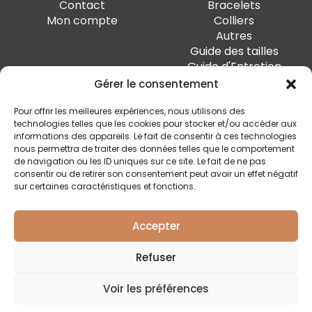
Contact
Bracelets
Mon compte
Colliers
Autres
Guide des tailles
Guide d'Entretien
Gérer le consentement
PAIEMENT SÉCURISÉ
Pour offrir les meilleures expériences, nous utilisons des
technologies telles que les cookies pour stocker et/ou accéder aux
informations des appareils. Le fait de consentir à ces technologies
nous permettra de traiter des données telles que le comportement
de navigation ou les ID uniques sur ce site. Le fait de ne pas
SUIVEZ-MOI
consentir ou de retirer son consentement peut avoir un effet négatif
sur certaines caractéristiques et fonctions.
Accepter
Quai Marcellis 10, 4020 Liège - BE0 794.477.312
Refuser
Conditions générales
Voir les préférences
Politique de confidentialité
Livraison et retour