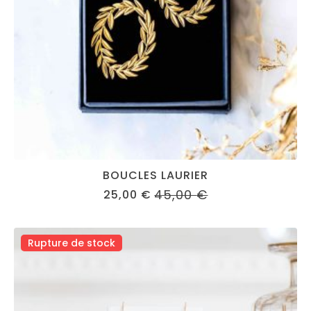
BOUCLES LAURIER
45,00
€
25,00
€
ORIGINAL
CURRENT
PRICE
PRICE
WAS:
IS:
45,00 €.
25,00 €.
Rupture de stock