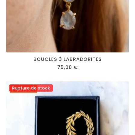
BOUCLES 3 LABRADORITES
75,00
€
Rupture de stock
PROMO !