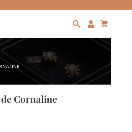
Search
for:
RNALINE
 de Cornaline