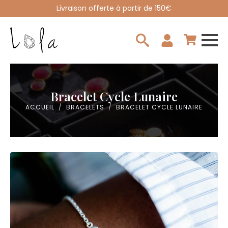
Livraison offerte à partir de 150€
Search
for:
Bracelet Cycle Lunaire
ACCUEIL
BRACELETS
BRACELET CYCLE LUNAIRE