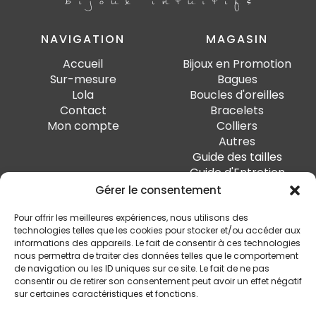
NAVIGATION
MAGASIN
Accueil
Bijoux en Promotion
Sur-mesure
Bagues
Lola
Boucles d'oreilles
Contact
Bracelets
Mon compte
Colliers
Autres
Guide des tailles
Guide d'Entretien
Gérer le consentement
PAIEMENT SÉCURISÉ
Pour offrir les meilleures expériences, nous utilisons des
technologies telles que les cookies pour stocker et/ou accéder aux
informations des appareils. Le fait de consentir à ces technologies
nous permettra de traiter des données telles que le comportement
de navigation ou les ID uniques sur ce site. Le fait de ne pas
SUIVEZ-MOI
consentir ou de retirer son consentement peut avoir un effet négatif
sur certaines caractéristiques et fonctions.