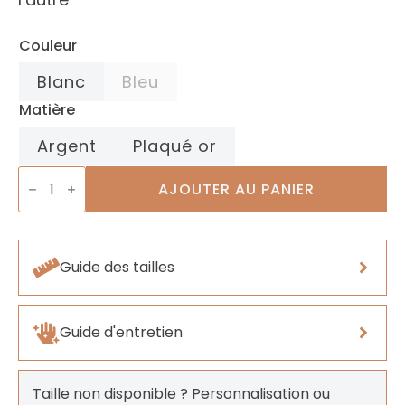
Couleur
Blanc
Bleu
Matière
Argent
Plaqué or
quantité
de
AJOUTER AU PANIER
Bracelet
Cycle
Lunaire
Guide des tailles
Guide d'entretien
Taille non disponible ? Personnalisation ou