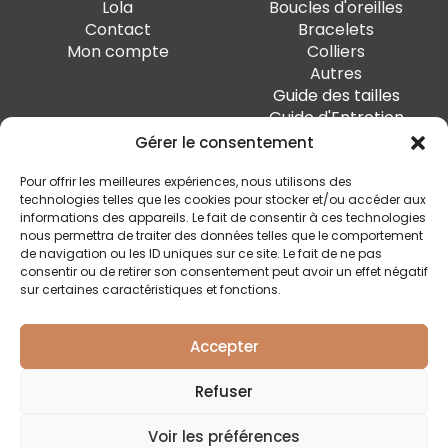
Lola
Boucles d'oreilles
Contact
Bracelets
Mon compte
Colliers
Autres
Guide des tailles
Guide d'Entretien
Gérer le consentement
PAIEMENT SÉCURISÉ
Pour offrir les meilleures expériences, nous utilisons des
technologies telles que les cookies pour stocker et/ou accéder aux
informations des appareils. Le fait de consentir à ces technologies
nous permettra de traiter des données telles que le comportement
de navigation ou les ID uniques sur ce site. Le fait de ne pas
SUIVEZ-MOI
consentir ou de retirer son consentement peut avoir un effet négatif
sur certaines caractéristiques et fonctions.
Accepter
Quai Marcellis 10, 4020 Liège - BE0 794.477.312
Refuser
Conditions générales
Voir les préférences
Politique de confidentialité