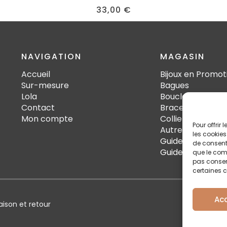
33,00
€
NAVIGATION
MAGASIN
Accueil
Bijoux en Promot
Sur-mesure
Bagues
Lola
Boucles d'oreille
Contact
Bracelets
Mon compte
Colliers
Pour offrir
Autres
les cookies
Guide des tailles
de consenti
Guide d'Entretie
que le comp
pas consent
certaines c
Ac
raison et retour