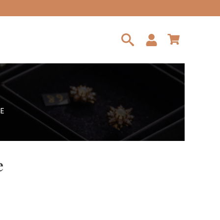
Search
for:
E
e