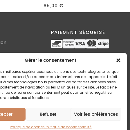
65,00
€
PAIEMENT SÉCURISÉ
ion
s
SUIVEZ-MOI
Gérer le consentement
 les meilleures expériences, nous utilisons des technologies telles que
 pour stocker et/ou accéder aux informations des appareils. Le fait
r à ces technologies nous permettra de traiter des données telles
n
ortement de navigation ou les ID uniques sur ce site. Le fait de ne
ir ou de retirer son consentement peut avoir un effet négatif sur
aractéristiques et fonctions.
cepter
Refuser
Voir les préférences
Politique de cookies
Politique de confidentialité