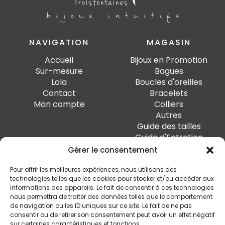
NAVIGATION
MAGASIN
Accueil
Bijoux en Promotion
Sur-mesure
Bagues
Lola
Boucles d'oreilles
Contact
Bracelets
Mon compte
Colliers
Autres
Guide des tailles
Guide d'Entretien
Gérer le consentement
PAIEMENT SÉCURISÉ
Pour offrir les meilleures expériences, nous utilisons des
technologies telles que les cookies pour stocker et/ou accéder aux
informations des appareils. Le fait de consentir à ces technologies
nous permettra de traiter des données telles que le comportement
de navigation ou les ID uniques sur ce site. Le fait de ne pas
SUIVEZ-MOI
consentir ou de retirer son consentement peut avoir un effet négatif
sur certaines caractéristiques et fonctions.