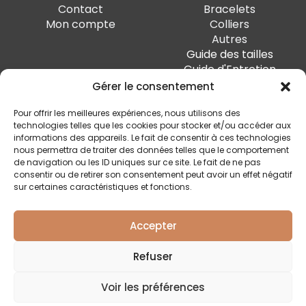
Contact
Bracelets
Mon compte
Colliers
Autres
Guide des tailles
Guide d'Entretien
Gérer le consentement
PAIEMENT SÉCURISÉ
Pour offrir les meilleures expériences, nous utilisons des
technologies telles que les cookies pour stocker et/ou accéder aux
informations des appareils. Le fait de consentir à ces technologies
nous permettra de traiter des données telles que le comportement
de navigation ou les ID uniques sur ce site. Le fait de ne pas
SUIVEZ-MOI
consentir ou de retirer son consentement peut avoir un effet négatif
sur certaines caractéristiques et fonctions.
Accepter
Quai Marcellis 10, 4020 Liège - BE0 794.477.312
Refuser
Conditions générales
Voir les préférences
Politique de confidentialité
Livraison et retour