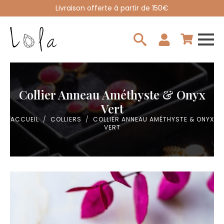
Livraison offerte à partir de 150€
Search
for:
Collier Anneau Améthyste & Onyx
Vert
ACCUEIL
COLLIERS
COLLIER ANNEAU AMÉTHYSTE & ONYX
VERT