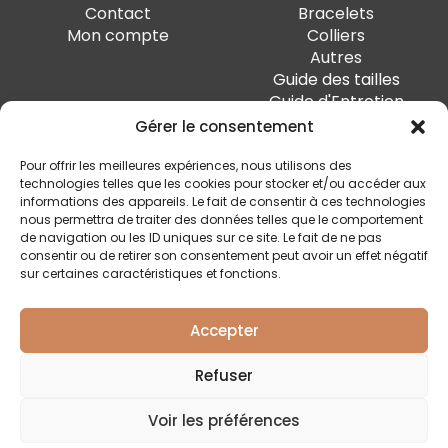
Contact
Bracelets
Mon compte
Colliers
Autres
Guide des tailles
Guide d'Entretien
Gérer le consentement
PAIEMENT SÉCURISÉ
Pour offrir les meilleures expériences, nous utilisons des
technologies telles que les cookies pour stocker et/ou accéder aux
informations des appareils. Le fait de consentir à ces technologies
nous permettra de traiter des données telles que le comportement
de navigation ou les ID uniques sur ce site. Le fait de ne pas
SUIVEZ-MOI
consentir ou de retirer son consentement peut avoir un effet négatif
sur certaines caractéristiques et fonctions.
Accepter
Quai Marcellis 10, 4020 Liège - BE0 794.477.312
Refuser
Conditions générales
Voir les préférences
Politique de confidentialité
Livraison et retour