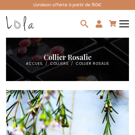
Livraison offerte à partir de 150€
Search
for:
Collier Rosalie
ACCUEIL
COLLIERS
COLLIER ROSALIE