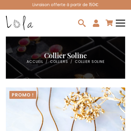
Livraison offerte à partir de 150€
Search
for:
Collier Soline
ACCUEIL
COLLIERS
COLLIER SOLINE
PROMO !