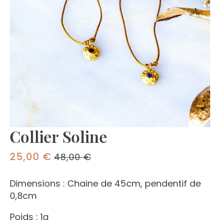
Collier Soline
25,00
€
48,00
€
ORIGINAL
CURRENT
PRICE
PRICE
Dimensions : Chaine de 45cm, pendentif de
WAS:
IS:
0,8cm
48,00 €.
25,00 €.
Poids : 1g