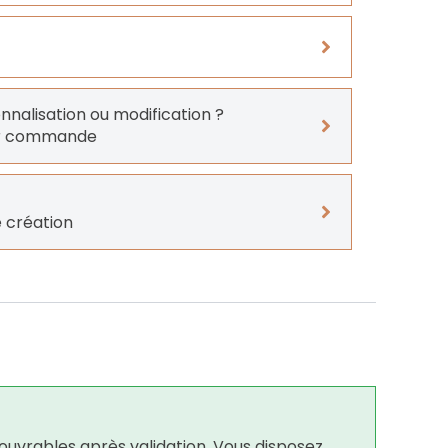
onnalisation ou modification ?
er commande
 création
ouvrables après validation. Vous disposez