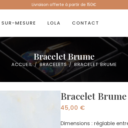
Livraison offerte à partir de 150€
SUR-MESURE
LOLA
CONTACT
Bracelet Brume
ACCUEIL
BRACELETS
BRACELET BRUME
Bracelet Brume
45,00
€
Dimensions :
réglable entr