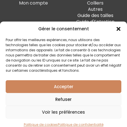
Mon compte
Colliers
Autres
Guide des tailles
Guide d'Entretien
Gérer le consentement
PAIEMENT SÉCURISÉ
Pour offrir les meilleures expériences, nous utilisons des
technologies telles que les cookies pour stocker et/ou accéder aux
informations des appareils. Le fait de consentir à ces technologies
nous permettra de traiter des données telles que le comportement
de navigation ou les ID uniques sur ce site. Le fait de ne pas
SUIVEZ-MOI
consentir ou de retirer son consentement peut avoir un effet négatif
sur certaines caractéristiques et fonctions.
Accepter
Quai Marcellis 10, 4020 Liège - BE0 794.477.312
Refuser
Conditions générales
Voir les préférences
Politique de confidentialité
Livraison et retour
Politique de cookies
Politique de confidentialité