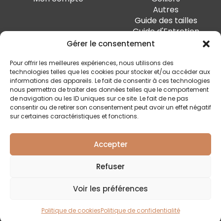
Autres
Guide des tailles
Guide d'Entretien
Gérer le consentement
PAIEMENT SÉCURISÉ
Pour offrir les meilleures expériences, nous utilisons des
technologies telles que les cookies pour stocker et/ou accéder aux
informations des appareils. Le fait de consentir à ces technologies
nous permettra de traiter des données telles que le comportement
de navigation ou les ID uniques sur ce site. Le fait de ne pas
SUIVEZ-MOI
consentir ou de retirer son consentement peut avoir un effet négatif
sur certaines caractéristiques et fonctions.
Accepter
Quai Marcellis 10, 4020 Liège - BE0 794.477.312
Refuser
Conditions générales
Voir les préférences
Politique de confidentialité
Livraison et retour
Politique de cookies
Politique de confidentialité